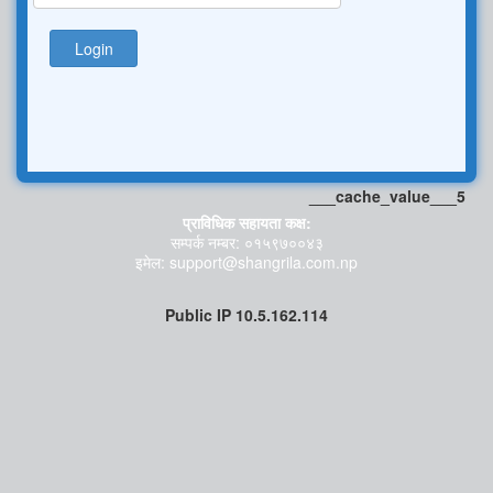
Login
___cache_value___5
प्राविधिक सहायता कक्ष:
सम्पर्क नम्बर: ०१५९७००४३
इमेल: support@shangrila.com.np
Public IP 10.5.162.114